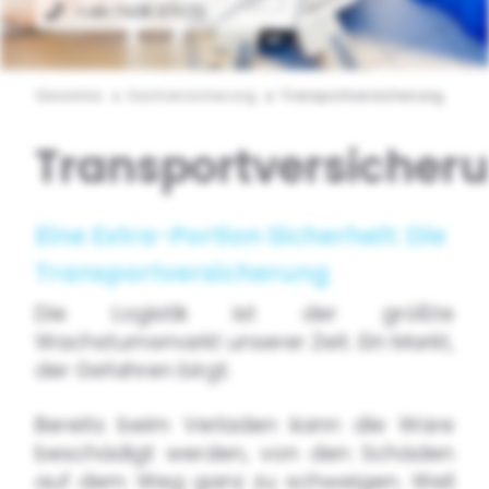
+49 7428 37075
Gewerbe
Sachversicherung
Transportversicherung
Transportversicher
Eine Extra-Portion Sicherheit: Die
Transportversicherung
Die Logistik ist der größte
Wachstumsmarkt unserer Zeit. Ein Markt,
der Gefahren birgt.
Bereits beim Verladen kann die Ware
beschädigt werden, von den Schäden
auf dem Weg ganz zu schweigen. Weil