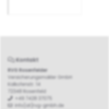
Kontakt
RVG Rosenfelder
Versicherungsmakler GmbH
Kalkofenstr. 14
72348 Rosenfeld
+49 7428 37075
info[at]rvg-gmbh.de