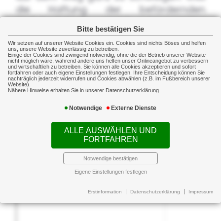
die Haftung der befördernden
Verkehrsträger meist zu gering
Bitte bestätigen Sie
bemessen ist, sollte man eine
Wir setzen auf unserer Website Cookies ein. Cookies sind nichts Böses und helfen
Transportversicherung abschließen.
uns, unsere Website zuverlässig zu betreiben.
Einige der Cookies sind zwingend notwendig, ohne die der Betrieb unserer Website
nicht möglich wäre, während andere uns helfen unser Onlineangebot zu verbessern
und wirtschaftlich zu betreiben. Sie können alle Cookies akzeptieren und sofort
Nur dann lässt sich der verursachte
fortfahren oder auch eigene Einstellungen festlegen. Ihre Entscheidung können Sie
nachträglich jederzeit widerrufen und Cookies abwählen (z.B. im Fußbereich unserer
Schaden ausreichend ersetzen.
Website).
Nähere Hinweise erhalten Sie in unserer Datenschutzerklärung.
Auch ein weltweiter
Notwendige
Externe Dienste
Versicherungsschutz ist möglich.
ALLE AUSWÄHLEN UND
FORTFAHREN
Weiterführende Informationen zu
diesem Thema finden Sie
hier
Notwendige bestätigen
Eigene Einstellungen festlegen
Erstinformation
Datenschutzerklärung
Impressum